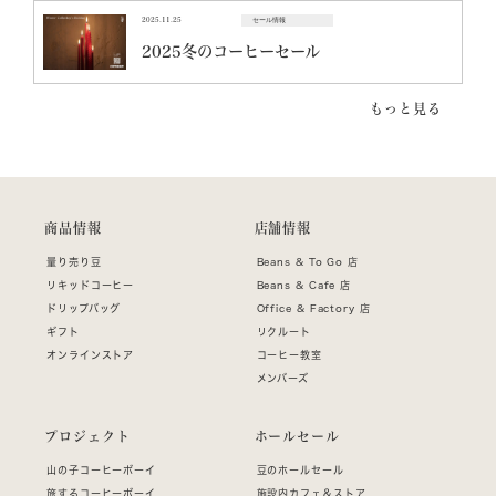
2025.11.25
セール情報
2025冬のコーヒーセール
もっと見る
商品情報
店舗情報
量り売り豆
Beans & To Go 店
リキッドコーヒー
Beans & Cafe 店
ドリップバッグ
Office & Factory 店
ギフト
リクルート
オンラインストア
コーヒー教室
メンバーズ
プロジェクト
ホールセール
山の子コーヒーボーイ
豆のホールセール
旅するコーヒーボーイ
施設内カフェ＆ストア