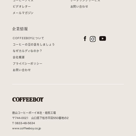
コーヒーデイズ
ケータリングサービス
ビデオレター
お問い合わせ
メールマガジン
企業情報
COFFEEBOYについて
コーヒーの豆の話をしましょう
なぜカルディなのか？
会社概要
プライバシーポリシー
お問い合わせ
徳山コーヒーボーイ本社・焙煎工場
〒744-0021 山口県下松市平田550番地の2
T
0833-48-5634
www.coffeeboy.co.jp