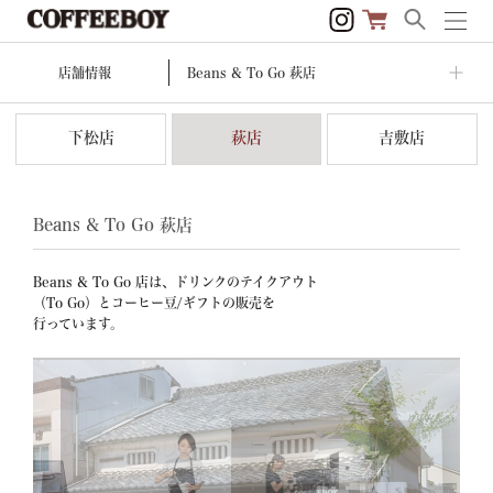
店舗情報
Beans & To Go 萩店
下松店
萩店
吉敷店
Beans & To Go
萩店
Beans & To Go 店は、ドリンクのテイクアウト
（To Go）とコーヒー豆/ギフトの販売を
行っています。