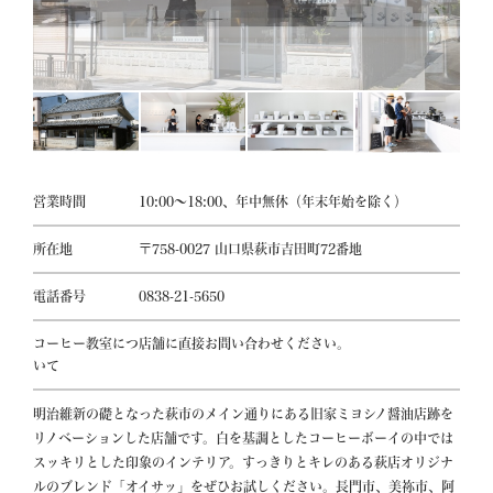
営業時間
10:00～18:00、年中無休（年末年始を除く）
所在地
〒758-0027 山口県萩市吉田町72番地
電話番号
0838-21-5650
コーヒー教室につ
店舗に直接お問い合わせください。
いて
明治維新の礎となった萩市のメイン通りにある旧家ミヨシノ醤油店跡を
リノベーションした店舗です。白を基調としたコーヒーボーイの中では
スッキリとした印象のインテリア。すっきりとキレのある萩店オリジナ
ルのブレンド「オイサッ」をぜひお試しください。長門市、美祢市、阿