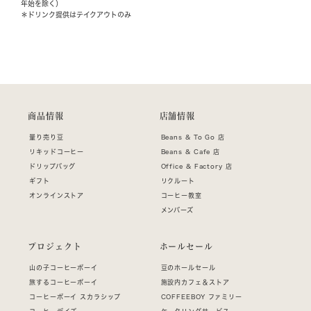
年始を除く）
＊ドリンク提供はテイクアウトのみ
商品情報
店舗情報
量り売り豆
Beans & To Go 店
リキッドコーヒー
Beans & Cafe 店
ドリップバッグ
Office & Factory 店
ギフト
リクルート
オンラインストア
コーヒー教室
メンバーズ
プロジェクト
ホールセール
山の子コーヒーボーイ
豆のホールセール
旅するコーヒーボーイ
施設内カフェ＆ストア
コーヒーボーイ スカラシップ
COFFEEBOY ファミリー