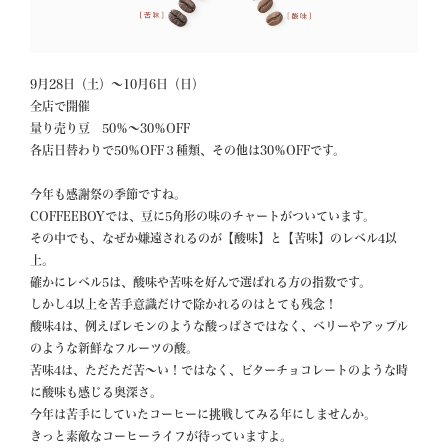
9月28日（土）〜10月6日（日）

全店で開催

量り売り豆　50％〜30％OFF

各店日替わりで50％OFF３種類、その他は30％OFFです。

今年も感謝祭の季節ですね。

COFFEEBOYでは、豆に5角形の味のチャートがついています。

その中でも、なぜか嫌遠されるのが【酸味】と【苦味】のレベル4以
上。

確かにレベル5は、酸味や苦味を好んで選ばれる方の指数です。

しかし4以上を苦手意識だけで除かれるのはとても残念！

酸味4は、例えばレモンのような酸っぱさではなく、ベリーやアップル
のような新鮮なフルーツの酸。

苦味4は、ただただ苦〜い！ではなく、ビターチョコレートのような時
に酸味も感じる奥深さ。

今年は苦手にしていたコーヒーに挑戦してみる年にしませんか。

きっと素敵なコーヒーライフが待っていますよ。
