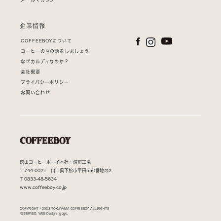
企業情報
COFFEEBOYについて
コーヒーの豆の話をしましょう
なぜカルディなのか？
会社概要
プライバシーポリシー
お問い合わせ
徳山コーヒーボーイ本社・焙煎工場
〒744-0021 山口県下松市平田550番地の2
T
0833-48-5634
www.coffeeboy.co.jp
COPYRIGHT © 2022 TOKUYAMA COFFEEBOY. ALL RIGHTS
RESERVED. WEB Design :
gogo.