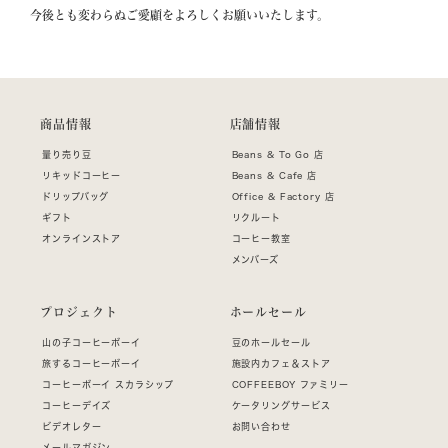
今後とも変わらぬご愛顧をよろしくお願いいたします。
商品情報
店舗情報
量り売り豆
Beans & To Go 店
リキッドコーヒー
Beans & Cafe 店
ドリップバッグ
Office & Factory 店
ギフト
リクルート
オンラインストア
コーヒー教室
メンバーズ
プロジェクト
ホールセール
山の子コーヒーボーイ
豆のホールセール
旅するコーヒーボーイ
施設内カフェ＆ストア
コーヒーボーイ スカラシップ
COFFEEBOY ファミリー
コーヒーデイズ
ケータリングサービス
ビデオレター
お問い合わせ
メールマガジン