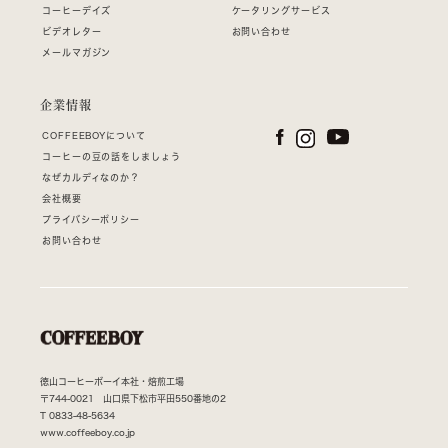
コーヒーデイズ
ケータリングサービス
ビデオレター
お問い合わせ
メールマガジン
企業情報
COFFEEBOYについて
コーヒーの豆の話をしましょう
なぜカルディなのか？
会社概要
プライバシーポリシー
お問い合わせ
徳山コーヒーボーイ本社・焙煎工場
〒744-0021 山口県下松市平田550番地の2
T
0833-48-5634
www.coffeeboy.co.jp