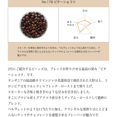
2月にご紹介するビーンズは、ブレンドが作りだせる最高の深み「ビタ
ーショコラ」です。

タンザニアの最高峰キリマンジャロ北部周辺で栽培された大粒豆と、コ
ロンビア豆をフルシティ～フレンチ・ローストまで煎り上げ、

スモーキーな苦味と焼き芋のような甘みを引き出しました。

そこにブラジル産とグアテマラ産豆をミディアム・ローストして絶妙に
ブレンド、

ベルヴェットのような口当たりに加え、クラシカルな深煎り豆にとどま
らないナッツやチョコレートを連想させるフレーバーが魅力です。
