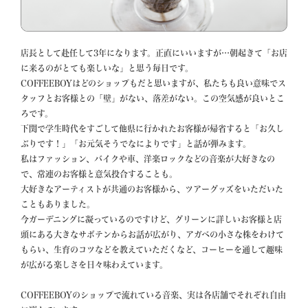
店長として赴任して3年になります。正直にいいますが…朝起きて「お店
に来るのがとても楽しいな」と思う毎日です。

COFFEEBOYはどのショップもだと思いますが、私たちも良い意味でス
タッフとお客様との「壁」がない、落差がない。この空気感が良いとこ
ろです。

下関で学生時代をすごして他県に行かれたお客様が帰省すると「お久し
ぶりです！」「お元気そうでなによりです」と話が弾みます。

私はファッション、バイクや車、洋楽ロックなどの音楽が大好きなの
で、常連のお客様と意気投合することも。

大好きなアーティストが共通のお客様から、ツアーグッズをいただいた
こともありました。

今ガーデニングに凝っているのですけど、グリーンに詳しいお客様と店
頭にある大きなサボテンからお話が広がり、アガベの小さな株をわけて
もらい、生育のコツなどを教えていただくなど、コーヒーを通して趣味
が広がる楽しさを日々味わえています。

COFFEEBOYのショップで流れている音楽、実は各店舗でそれぞれ自由