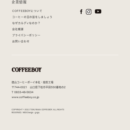
企業情報
COFFEEBOYについて
コーヒーの豆の話をしましょう
なぜカルディなのか？
会社概要
プライバシーポリシー
お問い合わせ
徳山コーヒーボーイ本社・焙煎工場
〒744-0021 山口県下松市平田550番地の2
T
0833-48-5634
www.coffeeboy.co.jp
COPYRIGHT © 2022 TOKUYAMA COFFEEBOY. ALL RIGHTS
RESERVED. WEB Design :
gogo.