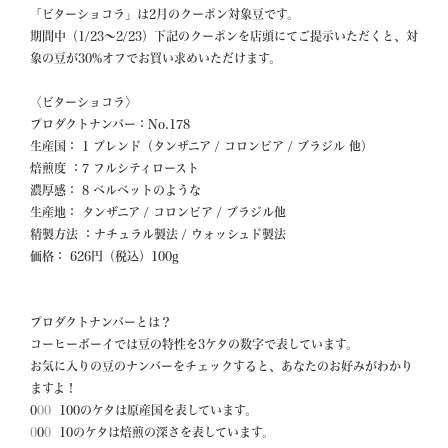
「ビターショコラ」は2月のクーポン対象豆です。

期間中（1/23〜2/23）下記のクーポンを店頭にてご提示いただくと、対
象の豆が30%オフでお買い求めいただけます。

〈ビターショコラ〉

プロダクトナンバー：No.178

生産国： 1 ブレンド（タンザニア / コロンビア / ブラジル 他）

焙煎度 ：7 フルシティロースト  

濃厚感： 8 ベルベットのような

生産地： タンザニア / コロンビア / ブラジル他

精製方法 ：ナチュラル製法 / ウォッシュド製法

価格： 626円（税込）100g

プロダクトナンバーとは？

コーヒーボーイでは豆の特性を3ケタの数字で表しています。

お気に入りの豆のナンバーをチェックすると、あなたのお好みがわかり
ますよ！

0
00
0
0
0