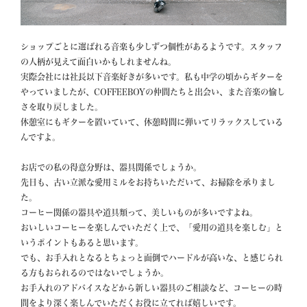
ショップごとに選ばれる音楽も少しずつ個性があるようです。スタッフ
の人柄が見えて面白いかもしれませんね。

実際会社には社長以下音楽好きが多いです。私も中学の頃からギターを
やっていましたが、COFFEEBOYの仲間たちと出会い、また音楽の愉し
さを取り戻しました。

休憩室にもギターを置いていて、休憩時間に弾いてリラックスしている
んですよ。

お店での私の得意分野は、器具関係でしょうか。

先日も、古い立派な愛用ミルをお持ちいただいて、お掃除を承りまし
た。

コーヒー関係の器具や道具類って、美しいものが多いですよね。

おいしいコーヒーを楽しんでいただく上で、「愛用の道具を楽しむ」と
いうポイントもあると思います。

でも、お手入れとなるとちょっと面倒でハードルが高いな、と感じられ
る方もおられるのではないでしょうか。

お手入れのアドバイスなどから新しい器具のご相談など、コーヒーの時