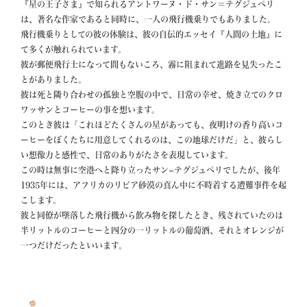
『星の王子さま』で知られるアントワーヌ・ド・サン＝テグジュペリ
は、著名な作家であると同時に、一人の飛行機乗りでもありました。

飛行機乗りとしての彼の体験は、彼の自伝的エッセイ『人間の土地』に
て多くが触れられています。 　

彼が郵便飛行士になって間もないころ、霧に阻まれて進路を見失ったこ
とがありました。

彼は死と隣り合わせの孤独と空腹の中で、日常の幸せ、焼き立てのクロ
ワッサンとコーヒーの事を想います。

このとき彼は「これほどたくさんの星があっても、夜明けの香り高いコ
ーヒーをぼくたちに用意してくれるのは、この地球だけだ」と、彼らし
い想像力と感性で、日常のありがたさを表現しています。 　

この時は無事に空港へと降り立ったサン=テグジュペリでしたが、後年
1935年には、アフリカのリビア砂漠の真ん中に不時着する遭難事件を起
こします。

彼と同僚が墜落した飛行機から飲み物を探したとき、残されていたのは
半リットルのコーヒーと四分の一リットルの葡萄酒、それとオレンジが
一つだけだったといいます。