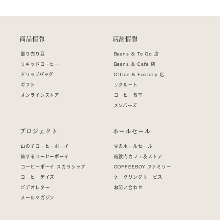
商品情報
店舗情報
量り売り豆
Beans & To Go 店
リキッドコーヒー
Beans & Cafe 店
ドリップバッグ
Office & Factory 店
ギフト
リクルート
オンラインストア
コーヒー教室
メンバーズ
プロジェクト
ホールセール
山の子コーヒーボーイ
豆のホールセール
旅するコーヒーボーイ
施設内カフェ＆ストア
コーヒーボーイ スカラシップ
COFFEEBOY ファミリー
コーヒーデイズ
ケータリングサービス
ビデオレター
お問い合わせ
メールマガジン