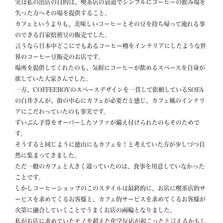
実は私の出店の目的は、喫茶店の衰退でシンプルにコーヒーの飲み場を
失った方へその場を提供すること。

カフェというよりも、美味しいコーヒーとその豆を持ち帰って淹れる事
のできる自家焙煎豆の販売でした。

言うなら日本中どこにでもあるコーヒー樽をインテリアにしたような世
界のコーヒー豆販売のお店です。

場所を提供してくれたのも、気軽にコーヒーが飲めるスペースを自身が
欲していた大家さんでした。

一方、COFFEEBOYのスペースデザインを一貫して依頼しているSOFA
の白井さんが、街の中心にカフェが必要だと感じ、カフェ風のインテリ
アにこだわっていたのも事実です。

ずいぶん予算をオーバーしたソファが備え付けられたのもそのためで
す。

そうすると同じように徳山にもカフェを！と考えていた方が少しづつ自
然に集まってきました。

ただ一般のカフェと大きく違っていたのは、食事を用意していなかった
ことです。

しかしコーヒーショップのこのスタイルは最終的に、お店に喫茶店的サ
ービスを求めてくるお客様と、カフェ的サービスを求めてくるお客様が
次第に融合していくことでうまくお店の両輪となりました。

私がお店に求めていたモノを超えた化学反応が起こったと言えるかもし