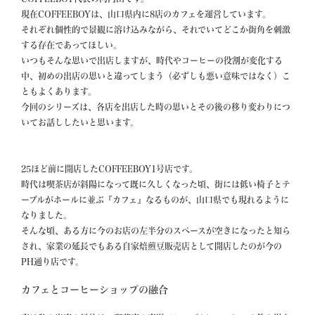
現在COFFEEBOYは、山口県内に8店のカフェを運営しています。

それぞれ個性的で景観に溶け込みながら、それでいてどこか街角を刺激
する存在であってほしい。

いつもそんな思いで出店しますが、時代やコーヒーの役割が変化する
中、初めの出店の思いと違ってしまう（必ずしも悪い意味ではなく）こ
ともよくあります。

今回のシリーズは、各店を出店した時の思いとその後の移り変わりにつ
いてお話ししたいと思います。

25ほど前に開店したCOFFEEBOY1号店です。

時代は喫茶店が斜陽になって既に久しくなった頃、街には低い椅子とテ
ーブルがホールに並ぶ『カフェ』なるものが、山口県でも現れるように
なりました。

そんな頃、ある方に今のお店の左半分のスペースが空きになったと知ら
され、家業の延長でもある自家焙煎豆販売店として開店したのが今の
PH通り店です。
カフェとコーヒーショップの融合