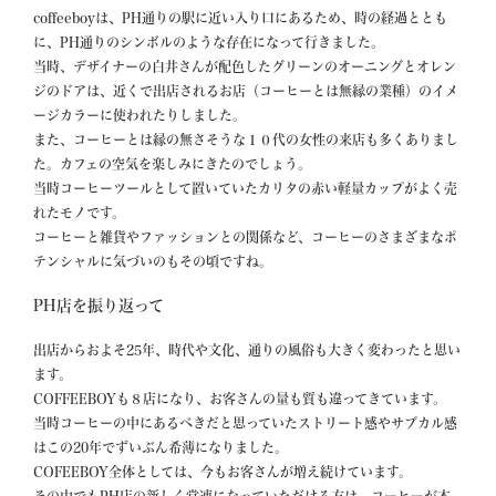
coffeeboyは、PH通りの駅に近い入り口にあるため、時の経過ととも
に、PH通りのシンボルのような存在になって行きました。

当時、デザイナーの白井さんが配色したグリーンのオーニングとオレン
ジのドアは、近くで出店されるお店（コーヒーとは無縁の業種）のイメ
ージカラーに使われたりしました。

また、コーヒーとは縁の無さそうな１０代の女性の来店も多くありまし
た。カフェの空気を楽しみにきたのでしょう。

当時コーヒーツールとして置いていたカリタの赤い軽量カップがよく売
れたモノです。

コーヒーと雑貨やファッションとの関係など、コーヒーのさまざまなポ
テンシャルに気づいのもその頃ですね。
PH店を振り返って
出店からおよそ25年、時代や文化、通りの風俗も大きく変わったと思い
ます。

COFFEEBOYも８店になり、お客さんの量も質も違ってきています。

当時コーヒーの中にあるべきだと思っていたストリート感やサブカル感
はこの20年でずいぶん希薄になりました。

COFEEBOY全体としては、今もお客さんが増え続けています。
