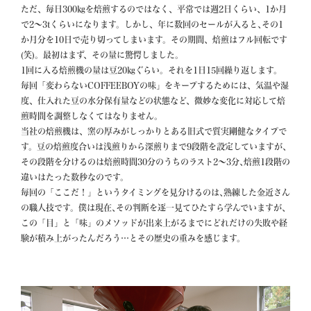
ただ、毎日300㎏を焙煎するのではなく、平常では週2日くらい、1か月
で2〜3tくらいになります。しかし、年に数回のセールが入ると､その1
か月分を10日で売り切ってしまいます。その期間、焙煎はフル回転です
(笑)。最初はまず、その量に驚愕しました。

1回に入る焙煎機の量は豆20㎏ぐらい。それを1日15回繰り返します。

毎回「変わらないCOFFEEBOYの味」をキープするためには、気温や湿
度、仕入れた豆の水分保有量などの状態など、微妙な変化に対応して焙
煎時間を調整しなくてはなりません。

当社の焙煎機は、窯の厚みがしっかりとある旧式で質実剛健なタイプで
す。豆の焙煎度合いは浅煎りから深煎りまで9段階を設定していますが､
その段階を分けるのは焙煎時間30分のうちのラスト2〜3分､焙煎1段階の
違いはたった数秒なのです。

毎回の「ここだ！」というタイミングを見分けるのは､熟練した金近さん
の職人技です。僕は現在､その判断を逐一見てひたすら学んでいますが､
この「目」と「味」のメソッドが出来上がるまでにどれだけの失敗や経
験が積み上がったんだろう…とその歴史の重みを感じます。