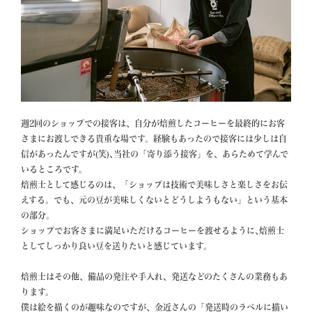
週2回のショップでの接客は、自分が焙煎したコーヒーを最終的にお客
さまにお渡しできる貴重な場です。経験もあったので接客には少しは自
信があったんですが(笑)､当社の「寄り添う接客」を、あらためて学んで
いるところです。 

焙煎士として感じるのは、「ショップは技術で美味しさと楽しさをお伝
えする。でも、元の豆が美味しくないとどうしようもない」という基本
の部分。

ショップでお客さまに満足いただけるコーヒーを渡せるように､焙煎士
としてしっかり良い豆を送りたいと感じています。

焙煎士はその他、備品の発注や手入れ、発送などのたくさんの業務もあ
ります。

僕は絵を描くのが趣味なのですが、金近さんの「発送時のラベルに描い