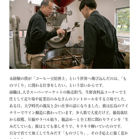
未経験の僕が「コーヒー豆焙煎士」という世界へ飛び込んだのは､「も
のづくり」に関わる仕事をしたい、という思いからです。

前職は､大手スーパーマーケットの販売担当。生鮮食料品コーナーで主
任として売り場や従業員のみなさんのコントロールをする立場でした。

ある日、大学時代の親友と会い仕事の話になりました。彼は広島のワイ
ナリーでワイン醸造に携わっています。少人数で大変だけど、葡萄栽培
から収穫、圧縮やラベル貼り、瓶詰め…と全工程に関わりワインを「生
みだしている」彼はとても楽しそうで、キラキラ輝いていたのです。

自分で育てて加工して生みだす「ものづくり」。その手応えに強く惹か