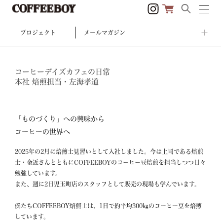
プロジェクト
メールマガジン
コーヒーデイズカフェの日常
本社 焙煎担当・左海孝道
「ものづくり」への興味から
コーヒーの世界へ
2025年の2月に焙煎士見習いとして入社しました。今は上司である焙煎
士・金近さんとともにCOFFEEBOYのコーヒー豆焙煎を担当しつつ日々
勉強しています。

また、週に2日児玉町店のスタッフとして販売の現場も学んでいます。

僕たちCOFFEEBOY焙煎士は、1日で約平均300㎏のコーヒー豆を焙煎
しています。
