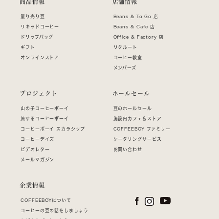
商品情報
店舗情報
量り売り豆
Beans & To Go 店
リキッドコーヒー
Beans & Cafe 店
ドリップバッグ
Office & Factory 店
ギフト
リクルート
オンラインストア
コーヒー教室
メンバーズ
プロジェクト
ホールセール
山の子コーヒーボーイ
豆のホールセール
旅するコーヒーボーイ
施設内カフェ＆ストア
コーヒーボーイ スカラシップ
COFFEEBOY ファミリー
コーヒーデイズ
ケータリングサービス
ビデオレター
お問い合わせ
メールマガジン
企業情報
COFFEEBOYについて
コーヒーの豆の話をしましょう