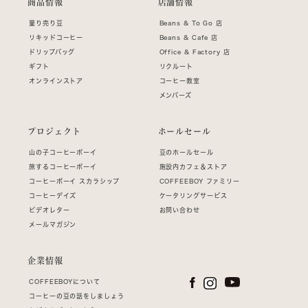
商品情報
店舗情報
量り売り豆
Beans & To Go 店
リキッドコーヒー
Beans & Cafe 店
ドリップバッグ
Office & Factory 店
ギフト
リクルート
オンラインストア
コーヒー教室
メンバーズ
プロジェクト
ホールセール
山の子コーヒーボーイ
豆のホールセール
旅するコーヒーボーイ
施設内カフェ＆ストア
コーヒーボーイ スカラシップ
COFFEEBOY ファミリー
コーヒーデイズ
ケータリングサービス
ビデオレター
お問い合わせ
メールマガジン
企業情報
COFFEEBOYについて
コーヒーの豆の話をしましょう