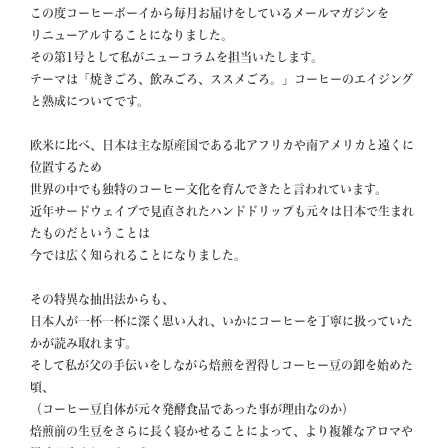
この度コーヒーボーイから毎月お届けをしているメールマガジンを

リニューアルすることになりました。

その第1号として私がニューコラムを担当いたします。

テーマは「焼きごろ、飲みごろ、ススメごろ。」コーヒーのエイジング
と熟成についてです。

欧米に比べ、日本は主な原産国である北アフリカや南アメリカと遠くに
位置するため

世界の中でも独特のコーヒー文化を育んできたと言われています。

近年サードウェイブで見直されたハンドドリップも元々は日本で生まれ
たものだということは

今では広く知られることになりました。

その特異な抽出法からも、

日本人が一杯一杯に深く思い入れ、いかにコーヒーを丁寧に扱っていた
かが読み取れます。

そして私が父の手伝いをしながら焙煎を習得しコーヒー豆の卸を始めた
頃、

（コーヒー豆自体が元々発酵食品であった事が理由なのか）

焙煎前の生豆をさらに長く寝かせることによって、より複雑なアロマや