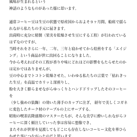
風味が生まれるという

神話のようなものがあった様に思います。

通常コーヒー豆は生豆の状態で原産国からおよそ９ヶ月間、船底で揺ら
れながら私たちの手元に届きます。

出荷時に充分に精製（果実を乾燥させ生豆にする工程）が行われている
はずなのですが、

当時それをさらに一年、二年、三年と寝かせてから焙煎をする「エイジ
ング」という商品が世に出回ることになりました。

今から考えればその工程が香りや味にどれほどの影響をもたらせたのか
は定かではありませんが、

豆の中心までトコトン乾燥させた、いわゆる私たちの言葉で「枯れきっ
た生豆」を高温でカリッと深煎りし、

粉を大きく膨らませながらゆっくりとハンドドリップしたそのコーヒー
を

（少し強めの装飾）の効いた薄手のカップに注ぎ、 経年で美しくコガネ
に変色したチーク材のテーブルの上にサーブする。

昭和の喫茶店隆盛期のマスターたちが、そんな美学に酔いしれながらコ
ーヒーに深く傾注していった事は容易に想像でき、

またそれが世界を見渡してもどこにも存在しないコーヒー文化を華ひら
かせた事につながったのだと思います。　
