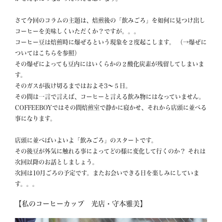
さて今回のコラムの主題は、焙煎後の「飲みごろ」を如何に見つけ出し
コーヒーを美味しくいただくか？ですが。。。

コーヒー豆は焙煎時に爆ぜるという現象を２度起こします。 （→爆ぜに
ついてはこちらを参照）

その爆ぜによっても豆内にはいくらかの２酸化炭素が残留してしまいま
す。

そのガスが抜け切るまではおよそ3〜５日。

その間は一言で言えば、コーヒーと言える飲み物にはなっていません。

COFFEEBOYではその間焙煎室で静かに寝かせ、それから店頭に並べる
事になります。

店頭に並べばいよいよ「飲みごろ」のスタートです。

その後豆が外気に触れる事によってどの様に変化して行くのか？ それは
次回以降のお話としましょう。

次回は10月ごろの予定です。またお会いできる日を楽しみにしていま
す。。。  
【私のコーヒーカップ　光店・守本雅美】