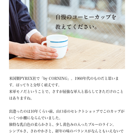
米国製PYREX社で「by CORNING」。1960年代のものだと思いま
す。ぽってりと分厚く頑丈です。

米軍モノだということで、さすが屈強な軍人と暮らしてきただけのこと
はありますね。

出逢ったのは10年くらい前、山口市のセレクトショップでこのカップが
いくつか棚にならんでいました。

独特な乳白色の柔らかさと、少し黄色みの入ったブルーのライン。

シンプルさ、さわやかさと、経年の味のバランスがなんともいえないで