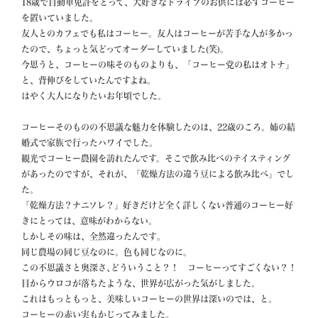
18歳で自動車免許をとって、大好きなドライブのお供には必ずコーヒー
を置いていました。

友人とのカフェでも私はコーヒー。友人はコーヒーが苦手な人が多かっ
たので、ちょっと気どってオーダーしていました(笑)。

今思うと、コーヒーの味そのものよりも、「コーヒー党の私はオトナ」
と、背伸びをしていたんですよね。

はやく大人になりたいお年頃でした。

コーヒーそのものの不思議な魅力を体験したのは、22歳のころ。姉の結
婚式で家族で行ったハワイでした。

観光でコーヒー農園を訪れたんです。そこで飲み比べのテイスティング
があったのですが、それが、「乾燥方法の違う豆による飲み比べ」でし
た。

「乾燥方法？ナニソレ？」好きだけど全く詳しくない普通のコーヒー好
きにとっては、意味がわからない。

しかしその味は、全然違ったんです｡

同じ農場の同じ豆なのに。色も同じなのに。

この不思議さと奥深さ､どういうこと？！　コーヒーってすごくない？！

目からウロコが落ちたような、世界が広がった気がしました。

これはもっともっと、美味しいコーヒーの世界は深いのでは、と。

コーヒーの赤い実もかじってみました。
