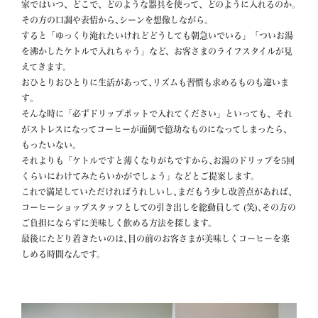
家ではいつ、どこで、どのような器具を使って、どのように入れるのか｡
その方の口調や表情から､シーンを想像しながら。

すると「ゆっくり淹れたいけれどどうしても朝急いでいる」「ついお湯
を沸かしたケトルで入れちゃう」など、お客さまのライフスタイルが見
えてきます。

おひとりおひとりに生活があって､リズムも習慣も求めるものも違いま
す｡

そんな時に「必ずドリップポットで入れてください」といっても、それ
がストレスになってコーヒーが面倒で億劫なものになってしまったら、
もったいない。

それよりも「ケトルですと薄くなりがちですから､お湯のドリップを5回
くらいにわけてみたらいかがでしょう」などとご提案します。

これで満足していただければうれしいし､まだもう少し改善点があれば､
コーヒーショップスタッフとしての引き出しを総動員して (笑)､その方の
ご負担にならずに美味しく飲める方法を探します。

最後にたどり着きたいのは､目の前のお客さまが美味しくコーヒーを楽
しめる時間なんです。