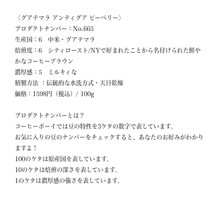
〈グアテマラ アンティグア ピーベリー〉

プロダクトナンバー：No.665 

生産国：6　中米・グアテマラ

焙煎度：6　シティロースト/NYで好まれたことから名付けられた鮮や
かなコーヒーブラウン

濃厚感：5　ミルキィな 

精製方法 ：伝統的な水洗方式・天日乾燥

価格：1598円（税込）/ 100g 

プロダクトナンバーとは？

コーヒーボーイでは豆の特性を3ケタの数字で表しています。

お気に入りの豆のナンバーをチェックすると、あなたのお好みがわかり
ますよ！

100のケタは原産国を表しています。

10のケタは焙煎の深さを表しています。

1のケタは濃厚感の強さを表しています。
=============================