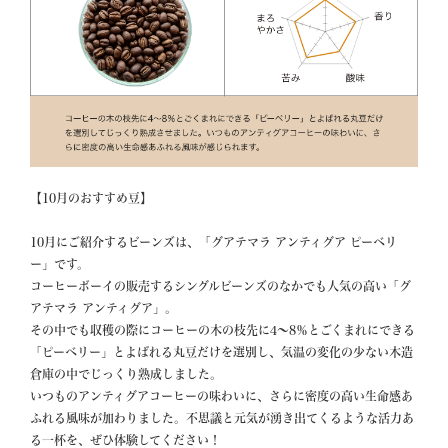
【10月のおすすめ豆】

10月にご紹介するビーンズは、「グアテマラ アンティグア ピーベリ
ー」です。

コーヒーボーイの販売するシングルビーンズのなかでも人気の高い「グ
アテマラ アンティグア」。

その中でも収穫の際にコーヒーの木の枝先に4～8％とごくまれにできる
「ピーベリー」とよばれる丸豆だけを選別し、気温の変化の少ない木造
倉庫の中でじっくり熟成しました。

いつものアンティグアコーヒーの味わいに、さらに密度の高い生命感あ
ふれる風味が加わりました。不思議と元気が湧き出てくるような活力あ
る一杯を、ぜひ体験してください！
