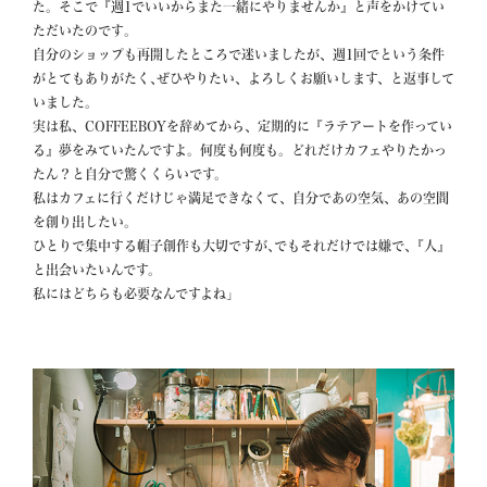
た。そこで『週1でいいからまた一緒にやりませんか』と声をかけてい
ただいたのです｡

自分のショップも再開したところで迷いましたが、週1回でという条件
がとてもありがたく､ぜひやりたい、よろしくお願いします、と返事して
いました。

実は私、COFFEEBOYを辞めてから、定期的に『ラテアートを作ってい
る』夢をみていたんですよ。何度も何度も。どれだけカフェやりたかっ
たん？と自分で驚くくらいです。

私はカフェに行くだけじゃ満足できなくて、自分であの空気、あの空間
を創り出したい。

ひとりで集中する帽子創作も大切ですが､でもそれだけでは嫌で､『人』
と出会いたいんです。

私にはどちらも必要なんですよね」