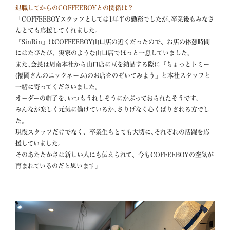
退職してからのCOFFEEBOYとの関係は？
「COFFEEBOYスタッフとしては1年半の勤務でしたが､卒業後もみなさ
んとても応援してくれました。

『SinRin』はCOFFEEBOY山口店の近くだったので、お店の休憩時間
にはたびたび、実家のような山口店でほっと一息していました。

また､会長は周南本社から山口店に豆を納品する際に『ちょっとトミー
(福岡さんのニックネーム)のお店をのぞいてみよう』と本社スタッフと
一緒に寄ってくださいました。

オーダーの帽子を､いつもうれしそうにかぶっておられたそうです。

みんなが楽しく元気に働けているか､さりげなく心くばりされる方でし
た。

現役スタッフだけでなく、卒業生もとても大切に､それぞれの活躍を応
援していました。

そのあたたかさは新しい人にも伝えられて、今もCOFFEEBOYの空気が