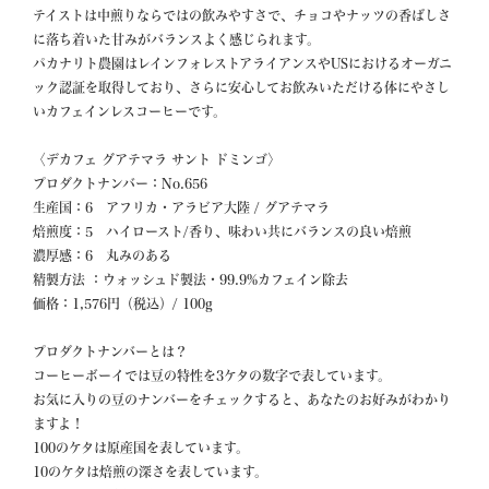
テイストは中煎りならではの飲みやすさで、チョコやナッツの香ばしさ
に落ち着いた甘みがバランスよく感じられます。 

パカナリト農園はレインフォレストアライアンスやUSにおけるオーガニ
ック認証を取得しており、さらに安心してお飲みいただける体にやさし
いカフェインレスコーヒーです。

〈デカフェ グアテマラ サント ドミンゴ〉

プロダクトナンバー：No.656 

生産国：6　アフリカ・アラビア大陸 / グアテマラ

焙煎度：5　ハイロースト/香り、味わい共にバランスの良い焙煎

濃厚感：6　丸みのある

精製方法 ：ウォッシュド製法・99.9%カフェイン除去

価格：1,576円（税込）/ 100g 

プロダクトナンバーとは？

コーヒーボーイでは豆の特性を3ケタの数字で表しています。

お気に入りの豆のナンバーをチェックすると、あなたのお好みがわかり
ますよ！

100のケタは原産国を表しています。

10のケタは焙煎の深さを表しています。
