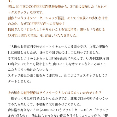
す。

実は､20年前のCOFFEEBOY勤務経験から、2年前に復帰した『カムバ
ックスタッフ』なのです。

創作というライフワーク、ショップ経営、そしてご家族との多忙な日常
のなか、なぜCOFFEEBOYへの復帰を？

福岡さんの「自分らしくやりたいことを実現する」想いと「今感じる
COFFEEBOYの空気」を､お話しいただきました。
「大阪の服飾専門学校でオートクチュールの技術を学び、京都の服飾会
社に就職しましたが、身体の不調で秋には山口に帰ってきました｡

さて何をしようかとふらっと山口市商店街に来たとき、COFFEEBOY山
口店を知ってとても驚きました｡山口にこんなオシャレなところが！こ
んなところで働けたらいいな…

スタッフ募集の張り紙をみて即応募し、山口店カフェスタッフとしてス
タートしました」

その頃から帽子製作はライフワークとしてはじめていたのですか？
「帽子つくりは専門ではなかったのですが、趣味で自分の帽子をつくっ
てみたら楽しくて、本格的に取り組みはじめました。

森林浴が好きなことからSinRinというブランドネームにして『オリジナ
ルの1点もの』、他にはちょっとない作品を目指してコツコツ作り、HP