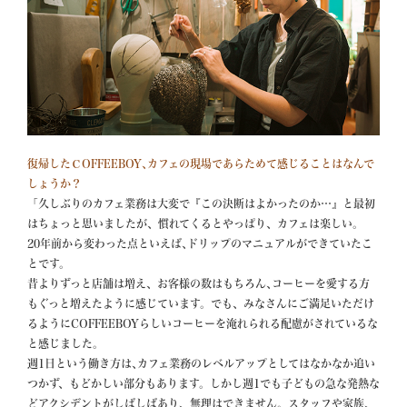
復帰したＣOFFEEBOY､カフェの現場であらためて感じることはなんで
しょうか？
「久しぶりのカフェ業務は大変で『この決断はよかったのか…』と最初
はちょっと思いましたが、慣れてくるとやっぱり、カフェは楽しい。

20年前から変わった点といえば､ドリップのマニュアルができていたこ
とです。

昔よりずっと店舗は増え、お客様の数はもちろん､コーヒーを愛する方
もぐっと増えたように感じています。でも、みなさんにご満足いただけ
るようにCOFFEEBOYらしいコーヒーを淹れられる配慮がされているな
と感じました。

週1日という働き方は､カフェ業務のレベルアップとしてはなかなか追い
つかず、もどかしい部分もあります。しかし週1でも子どもの急な発熱な
どアクシデントがしばしばあり、無理はできません。スタッフや家族、