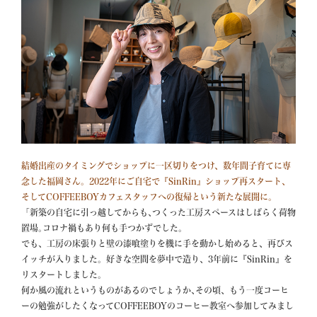
結婚出産のタイミングでショップに一区切りをつけ、数年間子育てに専
念した福岡さん。2022年にご自宅で『SinRin』ショップ再スタート、
そしてCOFFEEBOYカフェスタッフへの復帰という新たな展開に。
「新築の自宅に引っ越してからも､つくった工房スペースはしばらく荷物
置場｡コロナ禍もあり何も手つかずでした。

でも、工房の床張りと壁の漆喰塗りを機に手を動かし始めると、再びス
イッチが入りました。好きな空間を夢中で造り、3年前に『SinRin』を
リスタートしました。

何か風の流れというものがあるのでしょうか､その頃、もう一度コーヒ
ーの勉強がしたくなってCOFFEEBOYのコーヒー教室へ参加してみまし