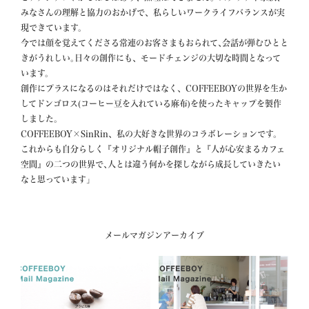
みなさんの理解と協力のおかげで、私らしいワークライフバランスが実
現できています。

今では顔を覚えてくださる常連のお客さまもおられて､会話が弾むひとと
きがうれしい｡日々の創作にも、モードチェンジの大切な時間となって
います。

創作にプラスになるのはそれだけではなく、COFFEEBOYの世界を生か
してドンゴロス(コーヒー豆を入れている麻布)を使ったキャップを製作
しました。

COFFEEBOY×SinRin、私の大好きな世界のコラボレーションです。

これからも自分らしく『オリジナル帽子創作』と『人が心安まるカフェ
空間』の二つの世界で､人とは違う何かを探しながら成長していきたい
なと思っています」
メールマガジンアーカイブ