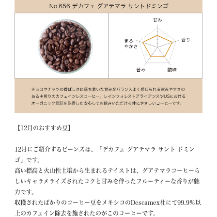
【12月のおすすめ豆】

12月にご紹介するビーンズは、「デカフェ グアテマラ サント ドミン
ゴ」です。

高い標高と火山性土壌から生まれるテイストは、グアテマラコーヒーら
しいキャラメライズされたコクと甘みを伴ったフルーティーな香りが魅
力です。 

収穫されたばかりのコーヒー豆をメキシコのDescamex社にて99.9％以
上のカフェイン除去を施されたのがこのコーヒーです。 
